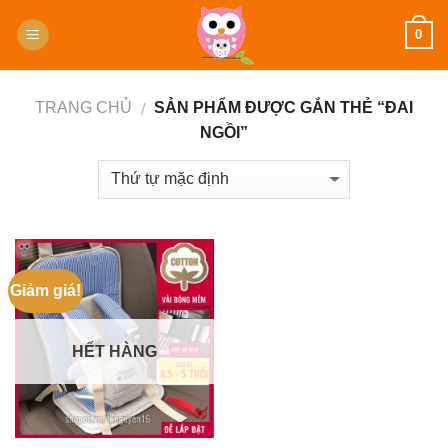
Skip
0
to
content
TRANG CHỦ
SẢN PHẨM ĐƯỢC GẮN THẺ “ĐAI
/
NGỒI”
Giảm giá!
HẾT HÀNG