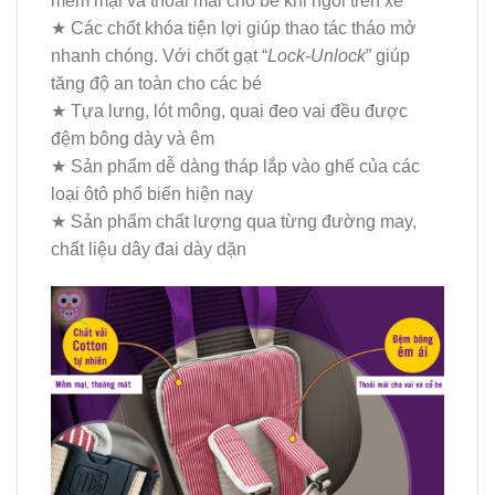
mềm mại và thoải mái cho bé khi ngồi trên xe
★ Các chốt khóa tiện lợi giúp thao tác tháo mở
nhanh chóng. Với chốt gạt “
Lock-Unlock
” giúp
tăng độ an toàn cho các bé
★ Tựa lưng, lót mông, quai đeo vai đều được
đệm bông dày và êm
★ Sản phẩm dễ dàng tháp lắp vào ghế của các
loại ôtô phổ biến hiện nay
★ Sản phẩm chất lượng qua từng đường may,
chất liệu dây đai dày dặn