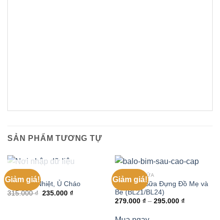
SẢN PHẨM TƯƠNG TỰ
HẾT HÀNG
MẸ & BÉ
BALO BỈM SỮA
Giảm giá!
Giảm giá!
Balo Bỉm Sữa Đựng Đồ Mẹ và
Bình Giữ Nhiệt, Ủ Cháo
Bé (BL21/BL24)
315.000
₫
235.000
₫
279.000
₫
–
295.000
₫
Mua ngay