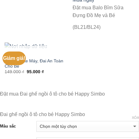
Đặt mua Balo Bỉm Sữa
Đựng Đồ Mẹ và Bé
(BL21/BL24)
HẾT HÀNG
MẸ & BÉ
Giảm giá!
Đai Ngồi Xe Máy, Đai An Toàn
Cho Bé
149.000
₫
95.000
₫
Đặt mua Đai ghế ngồi ô tô cho bé Happy Simbo
Đai ghế ngồi ô tô cho bé Happy Simbo
XÓA
Màu sắc