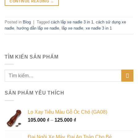
CONTINUE READING
→
Posted in
Blog
|
Tagged
cách lắp xe nadle 3 in 1
,
cách sử dụng xe
nadle
,
hướng dẫn lắp xe nadle
,
lắp xe nadle
,
xe nadle 3 in 1
TÌM KIẾN SẢN PHẨM
SẢN PHẨM YÊU THÍCH
Lọ Xay Tiêu Màu Gỗ Óc Chó (GA08)
105.000
₫
–
125.000
₫
Đai Ngồi Xe Máy, Đai An Toàn Cho Bé