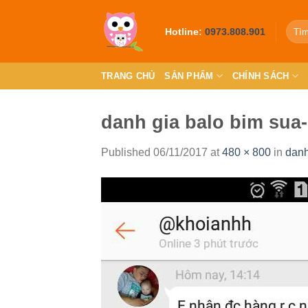
Skip
to
Hotline:
0973.808.901
content
TRANG CHỦ
SẢN PHẨM
CHÍNH SÁCH
danh gia balo bim sua
Published
06/11/2017
at
480 × 800
in
danh