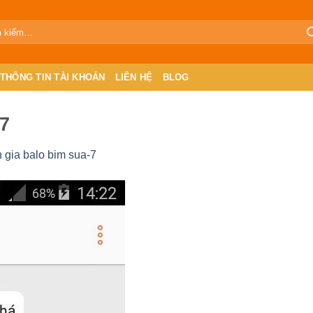
THÔNG TIN TÀI KHOẢN
LIÊN HỆ
BLOG
-7
 gia balo bim sua-7