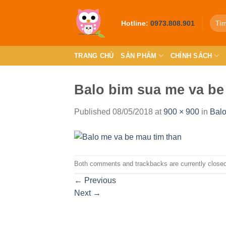
Skip
to
Hotline:
0973.808.901
content
TRANG CHỦ
SẢN PHẨM
CHÍNH SÁCH
Balo bim sua me va be
Published
08/05/2018
at
900 × 900
in
Balo
Both comments and trackbacks are currently closed
←
Previous
Next
→