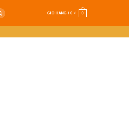
0
GIỎ HÀNG /
0
₫