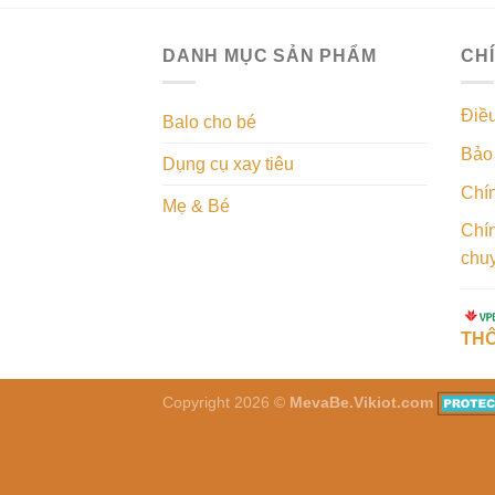
DANH MỤC SẢN PHẨM
CH
Điề
Balo cho bé
Bảo 
Dụng cụ xay tiêu
Chí
Mẹ & Bé
Chín
chu
THÔ
Copyright 2026 ©
MevaBe.Vikiot.com