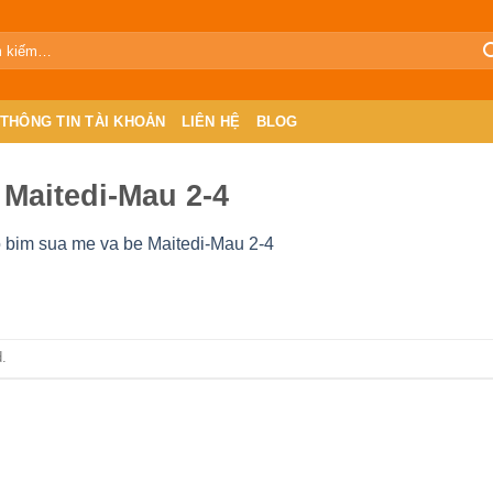
THÔNG TIN TÀI KHOẢN
LIÊN HỆ
BLOG
 Maitedi-Mau 2-4
 bim sua me va be Maitedi-Mau 2-4
.