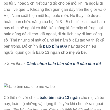
bộ túi 3 hoặc 5 chi tiết đựng đồ cho bé mỗi khi ra ngoài đi
chơi, về quê… Khoảng thời gian gần đây trên thế giới và ở
Việt Nam xuất hiện một loại balo mới. Nó thay thế được
hoàn toàn chức năng của bộ túi 3 – 5 chi tiết kia. Loại balo
này nhìn bề ngoài có thiết kế không khác mấy những loại
balo dùng để đi chơi dã ngoại, đi du lịch hay đi làm công
sở. Thế nhưng bí mật của nó lại nằm ở cấu tạo và thiết kế
bên trong. Đó chính là
balo bỉm sữa
hay được nhiều
người quen gọi là
balo 13 ngăn cho mẹ và bé.
> Xem thêm:
Cách chọn balo bỉm sữa thế nào cho tốt
Có thể nói với chiếc
balo bỉm sữa 13 ngăn
cho mẹ và bé
này, toàn bộ những vật dụng thiết yếu khi cho bé ra ngoài
chơi đều bỏ vào trong nó. Các nhà thiết kế đã nghiên cứu