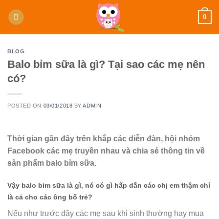
Skip
0
to
content
BLOG
Balo bỉm sữa là gì? Tại sao các mẹ nên
có?
POSTED ON
03/01/2018
BY
ADMIN
Thời gian gần đây trên khắp các diễn đàn, hội nhóm
Facebook các mẹ truyền nhau và chia sẻ thông tin về
sản phẩm balo bỉm sữa.
Vậy
balo bỉm sữa là gì
, nó có gì hấp dẫn các chị em thậm chí
là cả cho các ông bố trẻ?
Nếu như trước đây các mẹ sau khi sinh thường hay mua