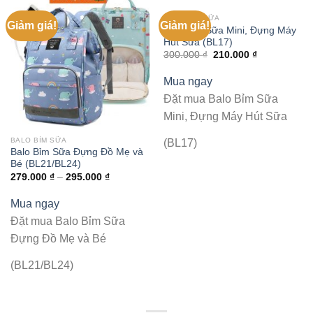
BALO BỈM SỮA
Giảm giá!
Giảm giá!
Balo Bỉm Sữa Mini, Đựng Máy
Hút Sữa (BL17)
300.000
₫
210.000
₫
Mua ngay
Đặt mua Balo Bỉm Sữa
Mini, Đựng Máy Hút Sữa
BALO BỈM SỮA
(BL17)
Balo Bỉm Sữa Đựng Đồ Mẹ và
Bé (BL21/BL24)
279.000
₫
–
295.000
₫
Mua ngay
Đặt mua Balo Bỉm Sữa
Đựng Đồ Mẹ và Bé
(BL21/BL24)