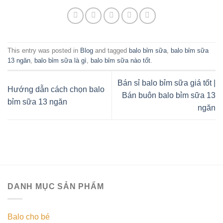
This entry was posted in
Blog
and tagged
balo bỉm sữa
,
balo bỉm sữa
13 ngăn
,
balo bỉm sữa là gì
,
balo bỉm sữa nào tốt
.
Bán sỉ balo bỉm sữa giá tốt |
Hướng dẫn cách chọn balo
Bán buôn balo bỉm sữa 13
bỉm sữa 13 ngăn
ngăn
DANH MỤC SẢN PHẨM
Balo cho bé