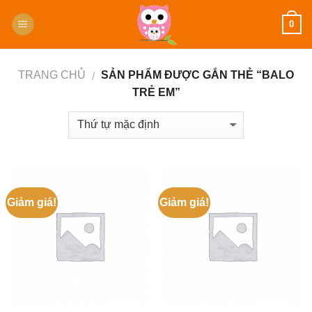
Skip
0
to
content
TRANG CHỦ
SẢN PHẨM ĐƯỢC GẮN THẺ “BALO
/
TRẺ EM”
Giảm giá!
Giảm giá!