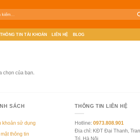
THÔNG TIN TÀI KHOẢN
LIÊN HỆ
BLOG
a chọn của bạn.
ÍNH SÁCH
THÔNG TIN LIÊN HỆ
u khoản sử dụng
Hotline:
0973.808.901
Địa chỉ: KĐT Đại Thanh, Tra
mật thông tin
Trì, Hà Nội