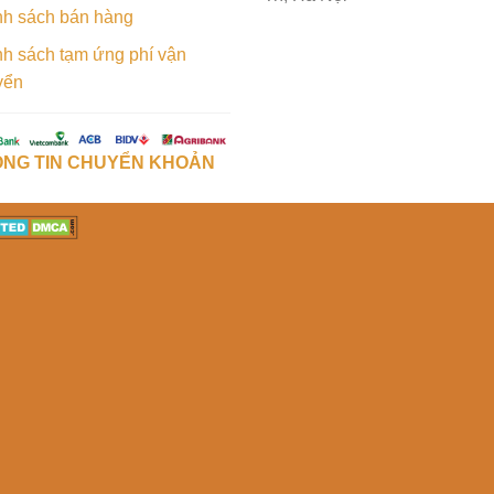
nh sách bán hàng
h sách tạm ứng phí vận
yển
NG TIN CHUYỂN KHOẢN