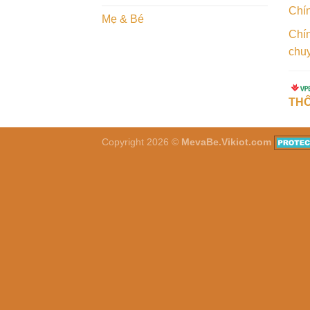
Chí
Mẹ & Bé
Chín
chu
THÔ
Copyright 2026 ©
MevaBe.Vikiot.com