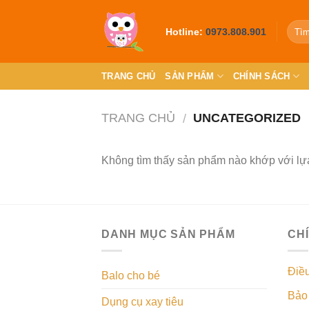
Skip
to
Hotline:
0973.808.901
content
TRANG CHỦ
SẢN PHẨM
CHÍNH SÁCH
TRANG CHỦ
UNCATEGORIZED
/
Không tìm thấy sản phẩm nào khớp với lự
DANH MỤC SẢN PHẨM
CH
Điề
Balo cho bé
Bảo 
Dụng cụ xay tiêu