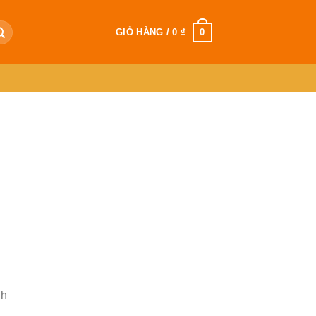
0
GIỎ HÀNG /
0
₫
nh